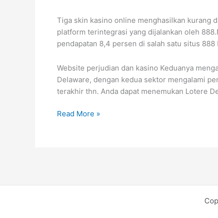
Tiga skin kasino online menghasilkan kurang da
platform terintegrasi yang dijalankan oleh 88
pendapatan 8,4 persen di salah satu situs 888
Website perjudian dan kasino Keduanya menga
Delaware, dengan kedua sektor mengalami pe
terakhir thn. Anda dapat menemukan Lotere De
Record
Read More »
Breaking
Month
Online
Casinos
Pertaruhan
Slot
Mesin
Cop
SBOBET