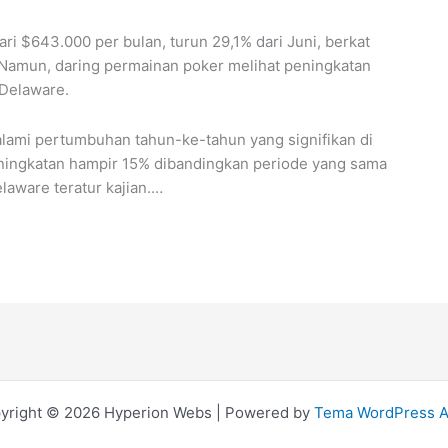
ri $643.000 per bulan, turun 29,1% dari Juni, berkat
8.Namun, daring permainan poker melihat peningkatan
 Delaware.
lami pertumbuhan tahun-ke-tahun yang signifikan di
ningkatan hampir 15% dibandingkan periode yang sama
laware teratur kajian.…
yright © 2026 Hyperion Webs | Powered by
Tema WordPress A