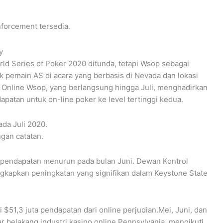
nforcement tersedia.
y
ld Series of Poker 2020 ditunda, tetapi Wsop sebagai
 pemain AS di acara yang berbasis di Nevada dan lokasi
 Online Wsop, yang berlangsung hingga Juli, menghadirkan
tan untuk on-line poker ke level tertinggi kedua.
da Juli 2020.
ngan catatan.
, pendapatan menurun pada bulan Juni. Dewan Kontrol
kapkan peningkatan yang signifikan dalam Keystone State
i $51,3 juta pendapatan dari online perjudian.Mei, Juni, dan
tar belakang industri kasino online Pennsylvania, mengikuti