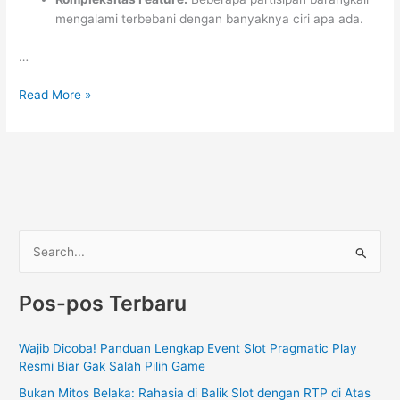
mengalami terbebani dengan banyaknya ciri apa ada.
…
Review
Read More »
Hitman
Slot:
Menyelami
Alam
Gim
siapa
Menegangkan
C
a
r
Pos-pos Terbaru
i
u
Wajib Dicoba! Panduan Lengkap Event Slot Pragmatic Play
n
Resmi Biar Gak Salah Pilih Game
t
Bukan Mitos Belaka: Rahasia di Balik Slot dengan RTP di Atas