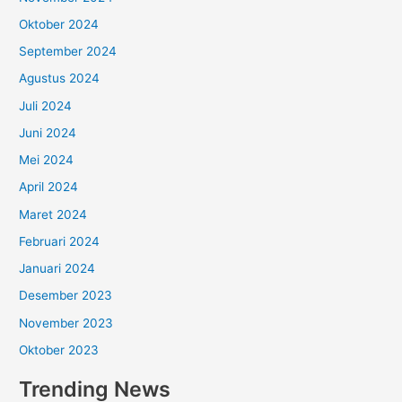
Oktober 2024
September 2024
Agustus 2024
Juli 2024
Juni 2024
Mei 2024
April 2024
Maret 2024
Februari 2024
Januari 2024
Desember 2023
November 2023
Oktober 2023
Trending News