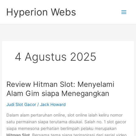
Lewati
Hyperion Webs
ke
konten
4 Agustus 2025
Review Hitman Slot: Menyelami
Alam Gim siapa Menegangkan
Judi Slot Gacor
/
Jack Howard
Dalam alam pertaruhan online, slot online ialah keliru nomor
satu permainan siapa terutama disukai. Salah no. 1 slot gacor
siapa memesona perhatian berlimpah pelaku merupakan
Hitman Slot
. Bersama tema siapa terinspirasi dari serial video