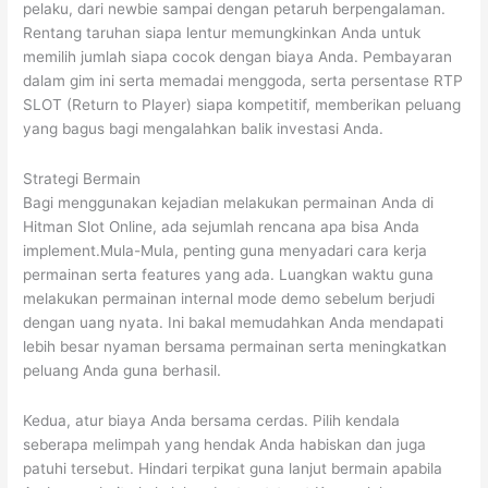
pelaku, dari newbie sampai dengan petaruh berpengalaman.
Rentang taruhan siapa lentur memungkinkan Anda untuk
memilih jumlah siapa cocok dengan biaya Anda. Pembayaran
dalam gim ini serta memadai menggoda, serta persentase RTP
SLOT (Return to Player) siapa kompetitif, memberikan peluang
yang bagus bagi mengalahkan balik investasi Anda.
Strategi Bermain
Bagi menggunakan kejadian melakukan permainan Anda di
Hitman Slot Online, ada sejumlah rencana apa bisa Anda
implement.Mula-Mula, penting guna menyadari cara kerja
permainan serta features yang ada. Luangkan waktu guna
melakukan permainan internal mode demo sebelum berjudi
dengan uang nyata. Ini bakal memudahkan Anda mendapati
lebih besar nyaman bersama permainan serta meningkatkan
peluang Anda guna berhasil.
Kedua, atur biaya Anda bersama cerdas. Pilih kendala
seberapa melimpah yang hendak Anda habiskan dan juga
patuhi tersebut. Hindari terpikat guna lanjut bermain apabila