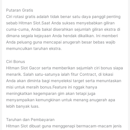
Putaran Gratis
Ciri rotasi gratis adalah tidak benar satu daya panggil penting
sebab Hitman Slot.Saat Anda sukses menyebabkan giliran
cuma-cuma, Anda bakal diserahkan sejumlah giliran ekstra di
dimana segala kejayaan Anda hendak dikalikan. Ini memberi
Anda peluang guna mencapai anugerah besar bebas wajib
memunculkan taruhan ekstra.
Ciri Bonus
Hitman Slot Gacor serta memberikan sejumlah ciri bonus siapa
menarik. Salah satu-satunya ialah fitur Contract, di lokasi
Anda akan diminta bagi menyeleksi target serta menuntaskan
misi untuk meraih bonus.Feature ini nggak hanya
meningkatkan kegemparan gim akan tetapi juga
menyampaikan kemungkinan untuk menang anugerah apa
lebih banyak luas.
Taruhan dan Pembayaran
Hitman Slot dibuat guna menggenapi bermacam-macam jenis