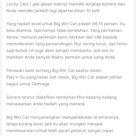
Lucky Cats ( gila-gilaan esensi) memiliki lengkap kamera dan
Anda memiliki terlebih lagi dipertaruhkan 10 kali!
Yang hadiah level untuk Big Win Cat adalah 96,15 persen. Itu
bisa diterima, tapi hampir tidak berlebihan. Yang permainan
iterasi, menurut perkiraan kami, berkisar dari cilik kepada
memoderatori.Yang perbandingan fitur sering turun, dan tentu
saja bubuk ciri juga akan sangat membantu, jadi slot ini
memberi Anda banyak Waktu bermain untuk uang Anda.
Penilaian kami tentang Big Win Cat kasino mesin
Play’n Go yang hebat slot mesin, Big Win Cat adalah pilihan
bagus untuk Olahraga.
Secara teratur diaktifkan tambahan fitur kadang-kadang
menawarkan Anda hadiah yang menarik.
Big Win Cat menyenangkan memperlakukan di antaranya,
tetapi kurang level, jadi itu akan mungkin menjadi
membosankan untuk lebih parah petaruh sangat cepat.