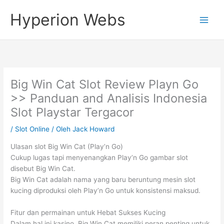
Lewati
Hyperion Webs
ke
konten
Big Win Cat Slot Review Playn Go
>> Panduan and Analisis Indonesia
Slot Playstar Tergacor
/
Slot Online
/ Oleh
Jack Howard
Ulasan slot Big Win Cat (Play’n Go)
Cukup lugas tapi menyenangkan Play’n Go gambar slot
disebut Big Win Cat.
Big Win Cat adalah nama yang baru beruntung mesin slot
kucing diproduksi oleh Play’n Go untuk konsistensi maksud.
Fitur dan permainan untuk Hebat Sukses Kucing
Dalam hal ini kasino, Big Win Cat memiliki peran penting untuk