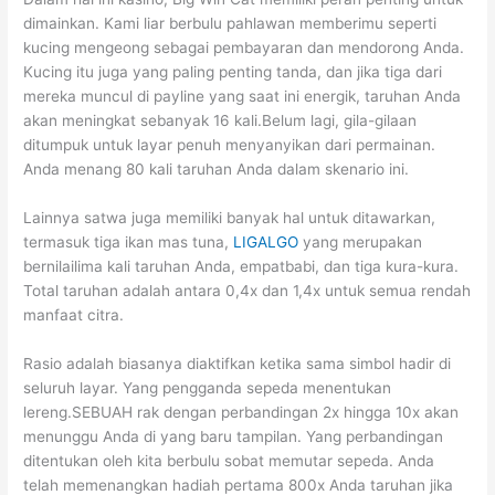
dimainkan. Kami liar berbulu pahlawan memberimu seperti
kucing mengeong sebagai pembayaran dan mendorong Anda.
Kucing itu juga yang paling penting tanda, dan jika tiga dari
mereka muncul di payline yang saat ini energik, taruhan Anda
akan meningkat sebanyak 16 kali.Belum lagi, gila-gilaan
ditumpuk untuk layar penuh menyanyikan dari permainan.
Anda menang 80 kali taruhan Anda dalam skenario ini.
Lainnya satwa juga memiliki banyak hal untuk ditawarkan,
termasuk tiga ikan mas tuna,
LIGALGO
yang merupakan
bernilailima kali taruhan Anda, empatbabi, dan tiga kura-kura.
Total taruhan adalah antara 0,4x dan 1,4x untuk semua rendah
manfaat citra.
Rasio adalah biasanya diaktifkan ketika sama simbol hadir di
seluruh layar. Yang pengganda sepeda menentukan
lereng.SEBUAH rak dengan perbandingan 2x hingga 10x akan
menunggu Anda di yang baru tampilan. Yang perbandingan
ditentukan oleh kita berbulu sobat memutar sepeda. Anda
telah memenangkan hadiah pertama 800x Anda taruhan jika