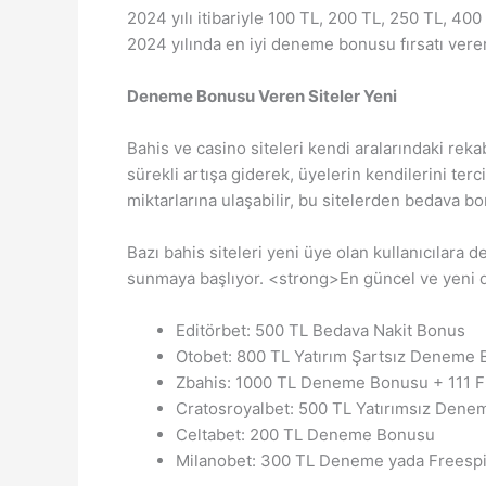
2024 yılı itibariyle 100 TL, 200 TL, 250 TL, 40
2024 yılında en iyi deneme bonusu fırsatı vere
Deneme Bonusu Veren Siteler Yeni
Bahis ve casino siteleri kendi aralarındaki re
sürekli artışa giderek, üyelerin kendilerini t
miktarlarına ulaşabilir, bu sitelerden bedava bo
Bazı bahis siteleri yeni üye olan kullanıcıla
sunmaya başlıyor. <strong>En güncel ve yeni 
Editörbet: 500 TL Bedava Nakit Bonus
Otobet: 800 TL Yatırım Şartsız Deneme
Zbahis: 1000 TL Deneme Bonusu + 111 F
Cratosroyalbet: 500 TL Yatırımsız Den
Celtabet: 200 TL Deneme Bonusu
Milanobet: 300 TL Deneme yada Freesp