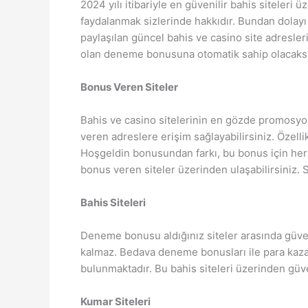
2024 yılı itibariyle en güvenilir bahis siteler
faydalanmak sizlerinde hakkıdır. Bundan dola
paylaşılan güncel bahis ve casino site adresleri
olan deneme bonusuna otomatik sahip olacaksı
Bonus Veren Siteler
Bahis ve casino sitelerinin en gözde promosy
veren adreslere erişim sağlayabilirsiniz. Özell
Hoşgeldin bonusundan farkı, bu bonus için he
bonus veren siteler üzerinden ulaşabilirsiniz. S
Bahis Siteleri
Deneme bonusu aldığınız siteler arasında güven
kalmaz. Bedava deneme bonusları ile para kazan
bulunmaktadır. Bu bahis siteleri üzerinden güven
Kumar Siteleri