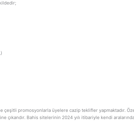
ildedir;
)
 çeşitli promosyonlarla üyelere cazip teklifler yapmaktadır. Öze
e çıkandır. Bahis sitelerinin 2024 yılı itibariyle kendi araları