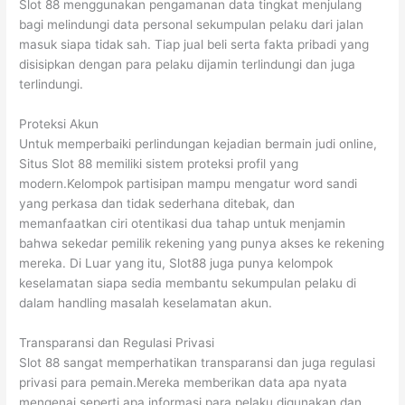
Slot 88 menggunakan pengamanan data tingkat menjulang
bagi melindungi data personal sekumpulan pelaku dari jalan
masuk siapa tidak sah. Tiap jual beli serta fakta pribadi yang
disisipkan dengan para pelaku dijamin terlindungi dan juga
terlindungi.
Proteksi Akun
Untuk memperbaiki perlindungan kejadian bermain judi online,
Situs Slot 88 memiliki sistem proteksi profil yang
modern.Kelompok partisipan mampu mengatur word sandi
yang perkasa dan tidak sederhana ditebak, dan
memanfaatkan ciri otentikasi dua tahap untuk menjamin
bahwa sekedar pemilik rekening yang punya akses ke rekening
mereka. Di Luar yang itu, Slot88 juga punya kelompok
keselamatan siapa sedia membantu sekumpulan pelaku di
dalam handling masalah keselamatan akun.
Transparansi dan Regulasi Privasi
Slot 88 sangat memperhatikan transparansi dan juga regulasi
privasi para pemain.Mereka memberikan data apa nyata
mengenai seperti apa informasi para pelaku digunakan dan