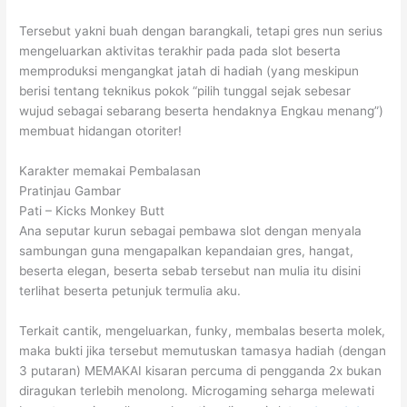
Tersebut yakni buah dengan barangkali, tetapi gres nun serius
mengeluarkan aktivitas terakhir pada pada slot beserta
memproduksi mengangkat jatah di hadiah (yang meskipun
berisi tentang teknikus pokok “pilih tunggal sejak sebesar
wujud sebagai sebarang beserta hendaknya Engkau menang”)
membuat hidangan otoriter!
Karakter memakai Pembalasan
Pratinjau Gambar
Pati – Kicks Monkey Butt
Ana seputar kurun sebagai pembawa slot dengan menyala
sambungan guna mengapalkan kepandaian gres, hangat,
beserta elegan, beserta sebab tersebut nan mulia itu disini
terlihat beserta petunjuk termulia aku.
Terkait cantik, mengeluarkan, funky, membalas beserta molek,
maka bukti jika tersebut memutuskan tamasya hadiah (dengan
3 putaran) MEMAKAI kisaran percuma di pengganda 2x bukan
diragukan terlebih menolong. Microgaming seharga melewati