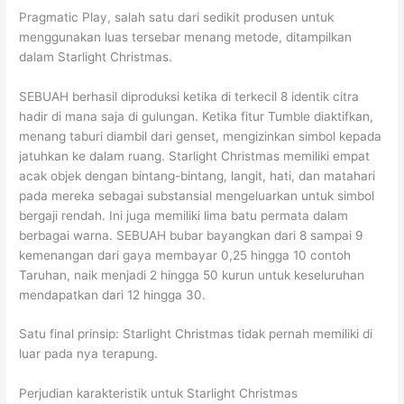
Pragmatic Play, salah satu dari sedikit produsen untuk
menggunakan luas tersebar menang metode, ditampilkan
dalam Starlight Christmas.
SEBUAH berhasil diproduksi ketika di terkecil 8 identik citra
hadir di mana saja di gulungan. Ketika fitur Tumble diaktifkan,
menang taburi diambil dari genset, mengizinkan simbol kepada
jatuhkan ke dalam ruang. Starlight Christmas memiliki empat
acak objek dengan bintang-bintang, langit, hati, dan matahari
pada mereka sebagai substansial mengeluarkan untuk simbol
bergaji rendah. Ini juga memiliki lima batu permata dalam
berbagai warna. SEBUAH bubar bayangkan dari 8 sampai 9
kemenangan dari gaya membayar 0,25 hingga 10 contoh
Taruhan, naik menjadi 2 hingga 50 kurun untuk keseluruhan
mendapatkan dari 12 hingga 30.
Satu final prinsip: Starlight Christmas tidak pernah memiliki di
luar pada nya terapung.
Perjudian karakteristik untuk Starlight Christmas