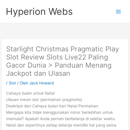
Lewati
Hyperion Webs
ke
konten
Starlight Christmas Pragmatic Play
Slot Review Slots Live22 Paling
Gacor Dunia > Panduan Menang
Jackpot dan Ulasan
/
Slot
/ Oleh
Jack Howard
Cahaya bulan untuk Natal
Ulasan mesin slot (permainan pragmatis)
Deskripsi dari Cahaya bulan hari Natal Permainan
Mengapa kita tidak menggunakan minor berlebihan untuk
memulai? Apakah Anda pernah berbelanja di sekitar waktu
Natal dan sepertinya setiap belanja memiliki hal yang sama