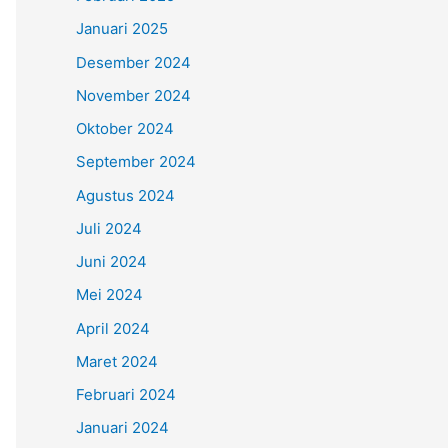
Januari 2025
Desember 2024
November 2024
Oktober 2024
September 2024
Agustus 2024
Juli 2024
Juni 2024
Mei 2024
April 2024
Maret 2024
Februari 2024
Januari 2024