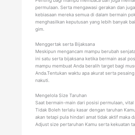
Penting bagi mampu membaca dan juga memaha
permulaan. Serta mengawasi gerakan dan juga
kebiasaan mereka semua di dalam bermain pok
menghasilkan keputusan yang lebih banyak ba
gim.
Menggertak serta Bijaksana
Meskipun mengancam mampu berubah senjata y
ini satu serta bijaksana ketika bermain asal p
mampu membuat Anda beralih target bagi musu
Anda.Tentukan waktu apa akurat serta pesain
nakuti.
Mengelola Size Taruhan
Saat bermain-main dari posisi permulaan, vita
Tidak Boleh terlalu kasar dengan taruhan Kam
akan tetapi pula hindari amat tidak aktif maka 
Adjust size pertaruhan Kamu serta kekuatan t