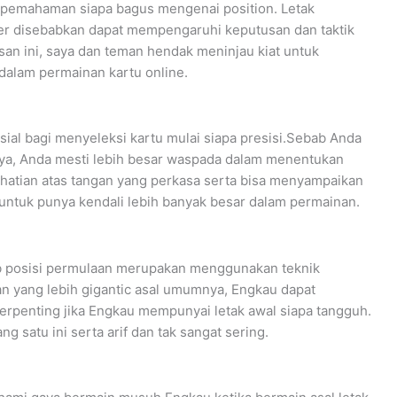
 pemahaman siapa bagus mengenai position. Letak
ker disebabkan dapat mempengaruhi keputusan dan taktik
isan ini, saya dan teman hendak meninjau kiat untuk
dalam permainan kartu online.
sial bagi menyeleksi kartu mulai siapa presisi.Sebab Anda
nnya, Anda mesti lebih besar waspada dalam menentukan
hatian atas tangan yang perkasa serta bisa menyampaikan
untuk punya kendali lebih banyak besar dalam permainan.
b posisi permulaan merupakan menggunakan teknik
 yang lebih gigantic asal umumnya, Engkau dapat
rpenting jika Engkau mempunyai letak awal siapa tangguh.
g satu ini serta arif dan tak sangat sering.