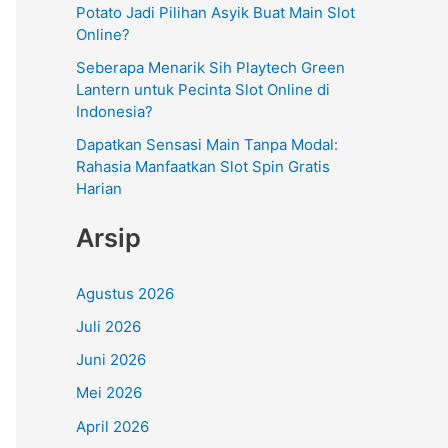
Potato Jadi Pilihan Asyik Buat Main Slot
Online?
Seberapa Menarik Sih Playtech Green
Lantern untuk Pecinta Slot Online di
Indonesia?
Dapatkan Sensasi Main Tanpa Modal:
Rahasia Manfaatkan Slot Spin Gratis
Harian
Arsip
Agustus 2026
Juli 2026
Juni 2026
Mei 2026
April 2026