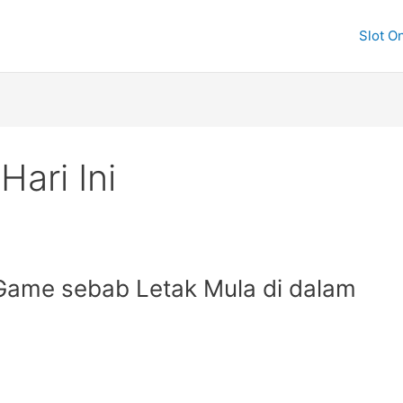
Slot O
Hari Ini
Game sebab Letak Mula di dalam