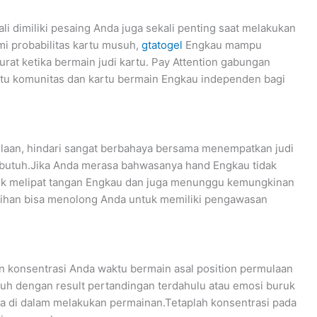
i dimiliki pesaing Anda juga sekali penting saat melakukan
 probabilitas kartu musuh,
gtatogel
Engkau mampu
urat ketika bermain judi kartu. Pay Attention gabungan
artu komunitas dan kartu bermain Engkau independen bagi
ulaan, hindari sangat berbahaya bersama menempatkan judi
 butuh.Jika Anda merasa bahwasanya hand Engkau tidak
baik melipat tangan Engkau dan juga menunggu kemungkinan
bihan bisa menolong Anda untuk memiliki pengawasan
dan konsentrasi Anda waktu bermain asal position permulaan
ruh dengan result pertandingan terdahulu atau emosi buruk
a di dalam melakukan permainan.Tetaplah konsentrasi pada