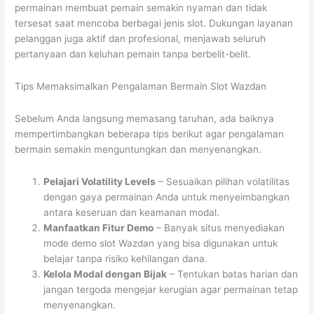
permainan membuat pemain semakin nyaman dan tidak
tersesat saat mencoba berbagai jenis slot. Dukungan layanan
pelanggan juga aktif dan profesional, menjawab seluruh
pertanyaan dan keluhan pemain tanpa berbelit-belit.
Tips Memaksimalkan Pengalaman Bermain Slot Wazdan
Sebelum Anda langsung memasang taruhan, ada baiknya
mempertimbangkan beberapa tips berikut agar pengalaman
bermain semakin menguntungkan dan menyenangkan.
Pelajari Volatility Levels
– Sesuaikan pilihan volatilitas
dengan gaya permainan Anda untuk menyeimbangkan
antara keseruan dan keamanan modal.
Manfaatkan Fitur Demo
– Banyak situs menyediakan
mode demo slot Wazdan yang bisa digunakan untuk
belajar tanpa risiko kehilangan dana.
Kelola Modal dengan Bijak
– Tentukan batas harian dan
jangan tergoda mengejar kerugian agar permainan tetap
menyenangkan.