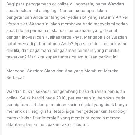
Bagi para penggemar slot online di Indonesia, nama
Wazdan
sudah bukan hal asing lagi. Namun, seberapa dalam
pengetahuan Anda tentang penyedia slot yang satu ini? Artikel
ulasan slot Wazdan
ini akan membawa Anda menyelami setiap
sudut dunia permainan slot dari perusahaan yang dikenal
dengan inovasi dan kualitas terbaiknya. Mengapa slot Wazdan
patut menjadi pilihan utama Anda? Apa saja fitur menarik yang
dimiliki, dan bagaimana pengalaman bermain yang mereka
tawarkan? Mari kita kupas tuntas dalam tulisan berikut ini.
Mengenal Wazdan: Siapa dan Apa yang Membuat Mereka
Berbeda?
Wazdan bukan sekadar pengembang biasa di ranah perjudian
online. Sejak berdiri pada 2010, perusahaan ini berfokus pada
penciptaan slot dan permainan kasino digital yang tidak hanya
menarik dari segi grafis, tetapi juga mengedepankan teknologi
mutakhir dan fitur interaktif yang membuat pemain merasa
ditantang tanpa melupakan faktor hiburan.