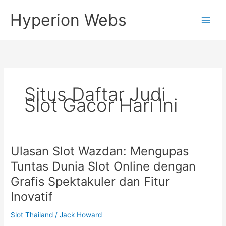
Lewati
Hyperion Webs
ke
konten
Situs Daftar Judi
Slot Gacor Hari Ini
Ulasan Slot Wazdan: Mengupas
Tuntas Dunia Slot Online dengan
Grafis Spektakuler dan Fitur
Inovatif
Slot Thailand
/
Jack Howard