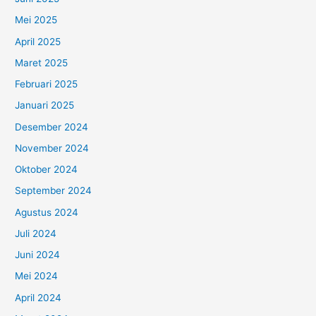
Mei 2025
April 2025
Maret 2025
Februari 2025
Januari 2025
Desember 2024
November 2024
Oktober 2024
September 2024
Agustus 2024
Juli 2024
Juni 2024
Mei 2024
April 2024