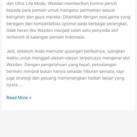
dan Ultra Lite Mode, Wazdan memberikan kontrol penuh
kepada para pemain untuk mengatur permainan sesuai
keinginan dan gaya mereka. Ditambah dengan opsi game yang
beragam dan kompatibilitas optimal pada berbagai perangkat,
tidak heran jika Wazdan menjadi salah satu penyedia slot
terfavorit di kalangan pemain Indonesia.
Jadi, sebelum Anda memutar gulungan berikutnya, luangkan
waktu untuk menggali ulasan-ulasan terpercaya mengenai slot
Wazdan. Dengan pengetahuan yang tepat, petualangan
bermain menjadi bukan hanya sekadar hiburan semata, tapi
juga strategi dan peluang memenangkan hadiah besar yang
nyata.…
Ulasan
Read More »
Slot
Wazdan:
Mengupas
Tuntas
Dunia