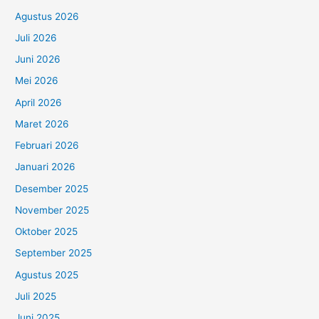
Agustus 2026
Juli 2026
Juni 2026
Mei 2026
April 2026
Maret 2026
Februari 2026
Januari 2026
Desember 2025
November 2025
Oktober 2025
September 2025
Agustus 2025
Juli 2025
Juni 2025