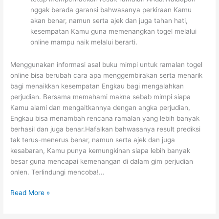
nggak berada garansi bahwasanya perkiraan Kamu
akan benar, namun serta ajek dan juga tahan hati,
kesempatan Kamu guna memenangkan togel melalui
online mampu naik melalui berarti.
Menggunakan informasi asal buku mimpi untuk ramalan togel
online bisa berubah cara apa menggembirakan serta menarik
bagi menaikkan kesempatan Engkau bagi mengalahkan
perjudian. Bersama memahami makna sebab mimpi siapa
Kamu alami dan mengaitkannya dengan angka perjudian,
Engkau bisa menambah rencana ramalan yang lebih banyak
berhasil dan juga benar.Hafalkan bahwasanya result prediksi
tak terus-menerus benar, namun serta ajek dan juga
kesabaran, Kamu punya kemungkinan siapa lebih banyak
besar guna mencapai kemenangan di dalam gim perjudian
onlen. Terlindungi mencoba!…
Menemukan
Read More »
Rahasia
Memakai