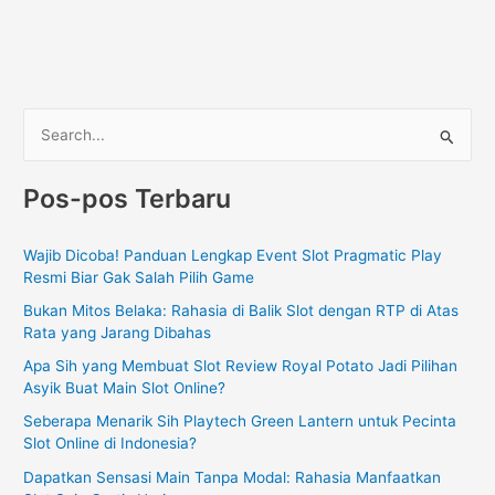
Informasi
asal
Kitab
Mimpi
guna
C
Ramalan
a
Togel
r
Online
Pos-pos Terbaru
i
u
Wajib Dicoba! Panduan Lengkap Event Slot Pragmatic Play
n
Resmi Biar Gak Salah Pilih Game
t
Bukan Mitos Belaka: Rahasia di Balik Slot dengan RTP di Atas
u
Rata yang Jarang Dibahas
k
Apa Sih yang Membuat Slot Review Royal Potato Jadi Pilihan
Asyik Buat Main Slot Online?
:
Seberapa Menarik Sih Playtech Green Lantern untuk Pecinta
Slot Online di Indonesia?
Dapatkan Sensasi Main Tanpa Modal: Rahasia Manfaatkan