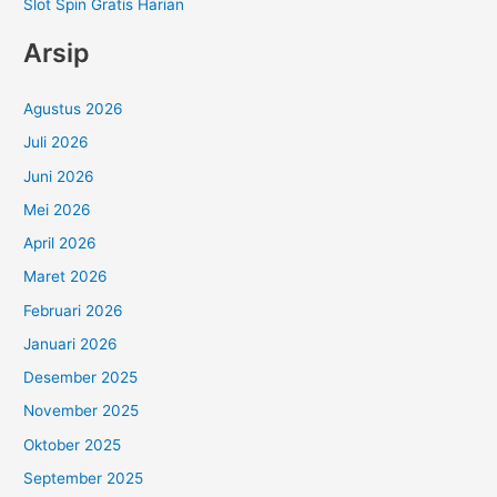
Slot Spin Gratis Harian
Arsip
Agustus 2026
Juli 2026
Juni 2026
Mei 2026
April 2026
Maret 2026
Februari 2026
Januari 2026
Desember 2025
November 2025
Oktober 2025
September 2025