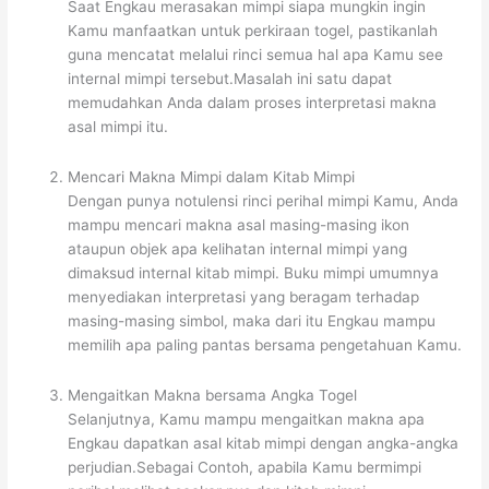
Saat Engkau merasakan mimpi siapa mungkin ingin
Kamu manfaatkan untuk perkiraan togel, pastikanlah
guna mencatat melalui rinci semua hal apa Kamu see
internal mimpi tersebut.Masalah ini satu dapat
memudahkan Anda dalam proses interpretasi makna
asal mimpi itu.
Mencari Makna Mimpi dalam Kitab Mimpi
Dengan punya notulensi rinci perihal mimpi Kamu, Anda
mampu mencari makna asal masing-masing ikon
ataupun objek apa kelihatan internal mimpi yang
dimaksud internal kitab mimpi. Buku mimpi umumnya
menyediakan interpretasi yang beragam terhadap
masing-masing simbol, maka dari itu Engkau mampu
memilih apa paling pantas bersama pengetahuan Kamu.
Mengaitkan Makna bersama Angka Togel
Selanjutnya, Kamu mampu mengaitkan makna apa
Engkau dapatkan asal kitab mimpi dengan angka-angka
perjudian.Sebagai Contoh, apabila Kamu bermimpi